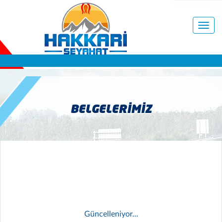
Navig
aç/kap
BELGELERİMİZ
Güncelleniyor...